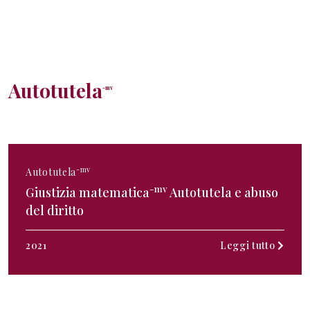
Autotutela
-mv
-mv
Autotutela
-mv
Giustizia matematica
Autotutela e abuso
del diritto
2021
Leggi tutto