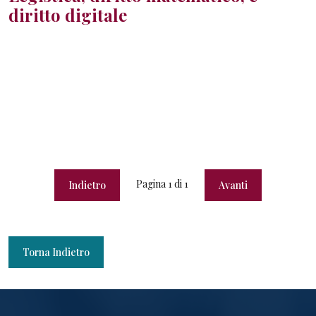
diritto digitale
Pagina
1
di
1
Indietro
Avanti
Torna Indietro