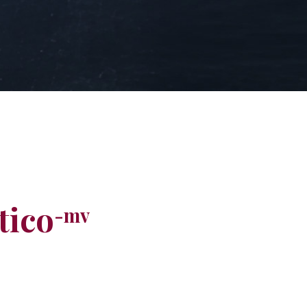
tico
-mv