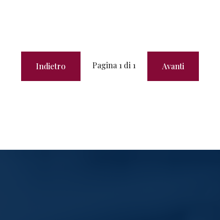
Pagina
1
di
1
Indietro
Avanti