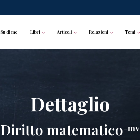
Su di me
Libri
Articoli
Relazioni
Temi
Dettaglio
Diritto matematico
-mv