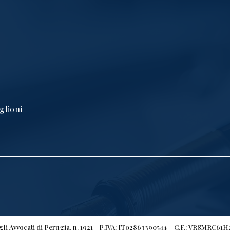
glioni
egli Avvocati di Perugia, n. 1921 - P.IVA: IT02863390544 – C.F.: VRSMRC61