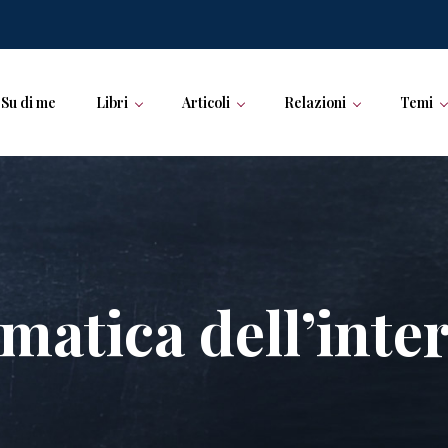
Su di me
Libri
Articoli
Relazioni
Temi
matica dell’inte