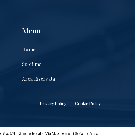
Menu
Home
Su di me
Area Riservata
Privacy Policy
Cookie Policy
H21G478H - Studio legale: Via M. Angeloni 80/4 – 06124