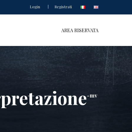
Login
Registrati
AREA RISERVATA
rpretazione
-mv