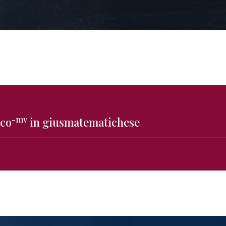
-mv
ico
in giusmatematichese