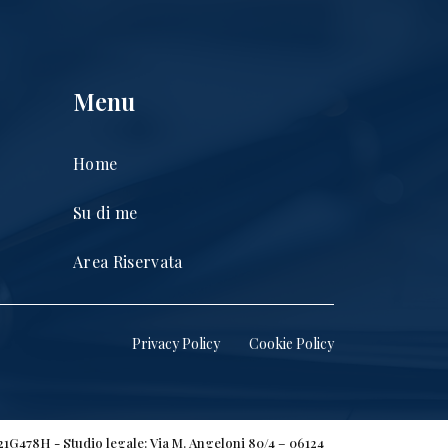
Menu
Home
Su di me
Area Riservata
Privacy Policy
Cookie Policy
H21G478H - Studio legale: Via M. Angeloni 80/4 – 06124