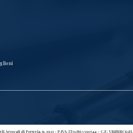
glioni
egli Avvocati di Perugia, n. 1921 - P.IVA: IT02863390544 – C.F.: VRSMRC61