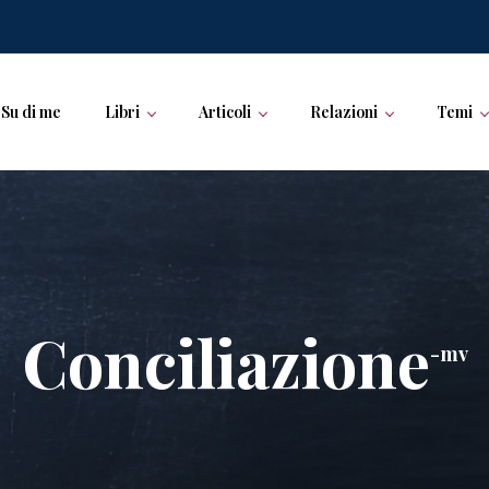
Su di me
Libri
Articoli
Relazioni
Temi
Conciliazione
-mv