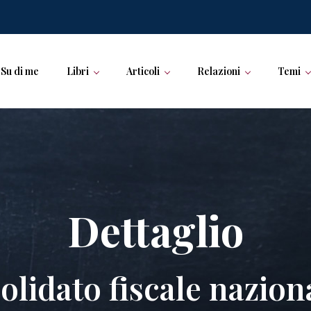
Su di me
Libri
Articoli
Relazioni
Temi
Dettaglio
lidato fiscale nazion