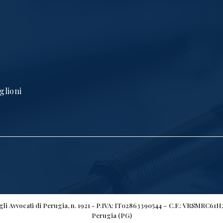
glioni
egli Avvocati di Perugia, n. 1921 - P.IVA: IT02863390544 – C.F.: VRSMRC61
Perugia (PG)