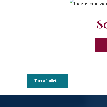
So
Torna Indietro